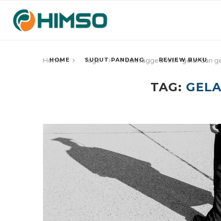
HOME
SUDUT PANDANG
REVIEW BUKU
Home
Tags
Posts tagged with "gelar dan g
TAG:
GELA