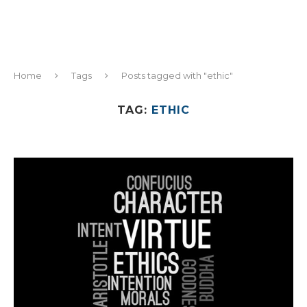
Home
Tags
Posts tagged with "ethic"
TAG:
ETHIC