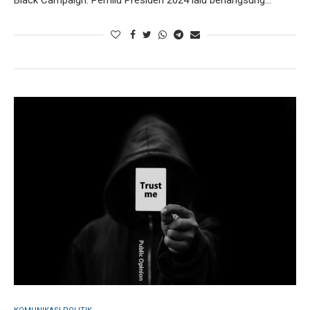
Black Campaign. Pemilu Presiden 2024 lalu berlangsung…