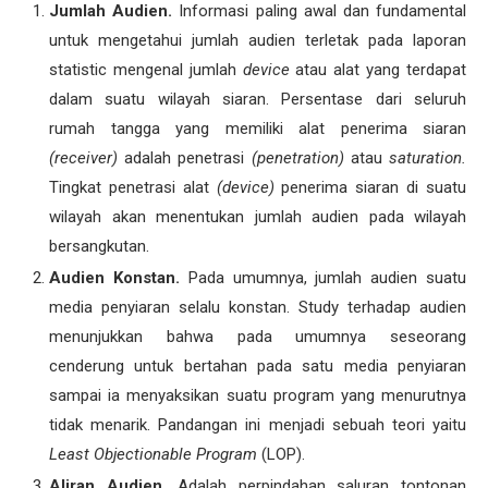
Jumlah Audien.
Informasi paling awal dan fundamental
untuk mengetahui jumlah audien terletak pada laporan
statistic mengenal jumlah
device
atau alat yang terdapat
dalam suatu wilayah siaran. Persentase dari seluruh
rumah tangga yang memiliki alat penerima siaran
(receiver)
adalah penetrasi
(penetration)
atau
saturation.
Tingkat penetrasi alat
(device)
penerima siaran di suatu
wilayah akan menentukan jumlah audien pada wilayah
bersangkutan.
Audien Konstan.
Pada umumnya, jumlah audien suatu
media penyiaran selalu konstan. Study terhadap audien
menunjukkan bahwa pada umumnya seseorang
cenderung untuk bertahan pada satu media penyiaran
sampai ia menyaksikan suatu program yang menurutnya
tidak menarik. Pandangan ini menjadi sebuah teori yaitu
Least Objectionable Program
(LOP).
Aliran Audien.
Adalah perpindahan saluran tontonan